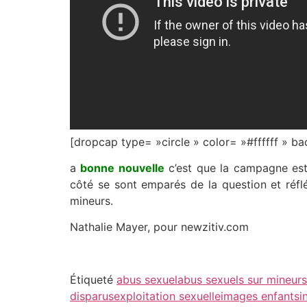
[dropcap type= »circle » color= »#ffffff »
a
bonne nouvelle
c’est que la campagne es
côté se sont emparés de la question et réflé
mineurs.
Nathalie Mayer, pour newzitiv.com
Étiqueté
abus sexuel
abus sexuels sur mineurs
disparus
exploitation sexuelle
images enfants
i