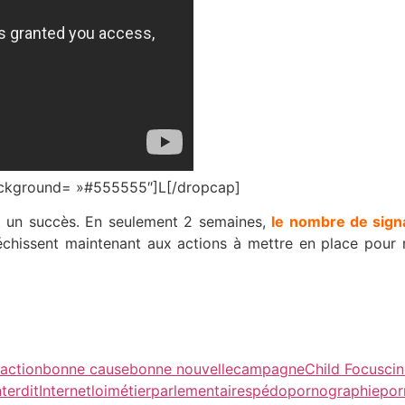
 background= »#555555″]L[/dropcap]
t un succès. En seulement 2 semaines,
le nombre de signa
chissent maintenant aux actions à mettre en place pour r
action
bonne cause
bonne nouvelle
campagne
Child Focus
ci
nterdit
Internet
loi
métier
parlementaires
pédopornographie
por