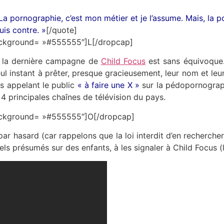
La pornographie, c’est mon métier et je l’assume. Mais, la p
uis contre. »
[/quote]
 background= »#555555″]L[/dropcap]
e la dernière campagne de
Child Focus
est sans équivoque
ul instant à prêter, presque gracieusement, leur nom et leu
s appelant le public
« à faire une X »
sur la pédopornograph
4 principales chaînes de télévision du pays.
 background= »#555555″]O[/dropcap]
ar hasard (car rappelons que la loi interdit d’en recherche
uels présumés sur des enfants, à les signaler à Child Focus