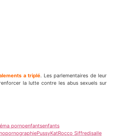
lements a triplé
. Les parlementaires de leur
enforcer la lutte contre les abus sexuels sur
néma porno
enfants
enfants
no
pornographie
PussyKat
Rocco Siffredi
salle