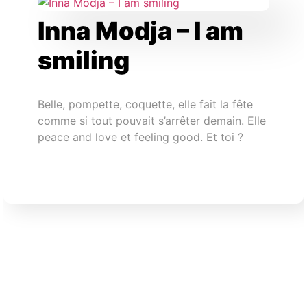
Inna Modja – I am
smiling
Belle, pompette, coquette, elle fait la fête
comme si tout pouvait s’arrêter demain. Elle
peace and love et feeling good. Et toi ?