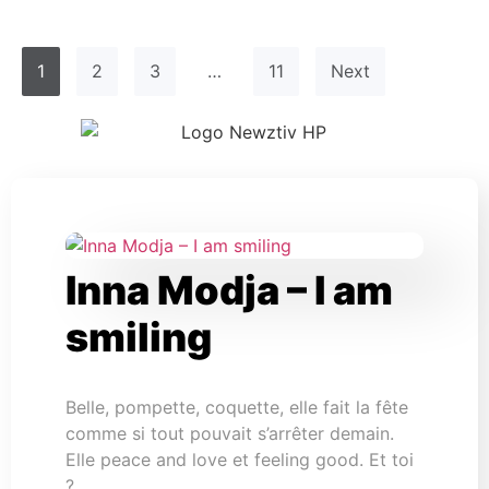
1
2
3
…
11
Next
Inna Modja – I am
smiling
Belle, pompette, coquette, elle fait la fête
comme si tout pouvait s’arrêter demain.
Elle peace and love et feeling good. Et toi
?