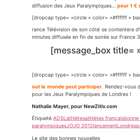
diffusion des Jeux Paralympiques…
pour 1 €
[dropcap type= »circle » color= »#ffffff »
rance Télévision de son côté se contentera d
minutes diffusée en fin de soirée sur France 3
[message_box title= »
[dropcap type= »circle » color= »#ffffff »
out le monde peut participer
. Rendez-vous d
pour les Jeux Paralympiques de Londres !
Nathalie Mayer, pour NewZitiv.com
Étiqueté
ADSL
athlètes
athlètes français
bonne 
paralympiques
JO
JO 2012
lancement
Londres
p
Le site des bonnes nouvelles