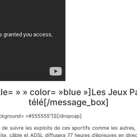
le= » » color= »blue »]Les Jeux P
télé[/message_box]
 background= »#555555″]S[/dropcap]
de suivre les exploits de ces sportifs comme les autres,
llite, câble et ADSL diffusera 77 heures d’épreuves en dire