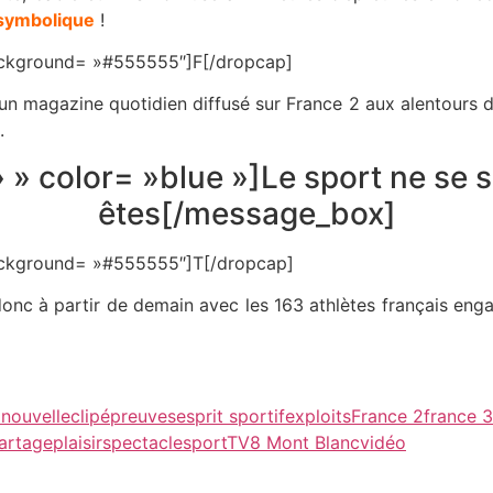
 symbolique
!
 background= »#555555″]F[/dropcap]
’un magazine quotidien diffusé sur France 2 aux alentours d
.
 » color= »blue »]Le sport ne se 
êtes[/message_box]
 background= »#555555″]T[/dropcap]
onc à partir de demain avec les 163 athlètes français eng
nouvelle
clip
épreuves
esprit sportif
exploits
France 2
france 3
artage
plaisir
spectacle
sport
TV8 Mont Blanc
vidéo