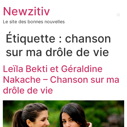
Newzitiv
Le site des bonnes nouvelles
Étiquette :
chanson
sur ma drôle de vie
Leïla Bekti et Géraldine
Nakache – Chanson sur ma
drôle de vie