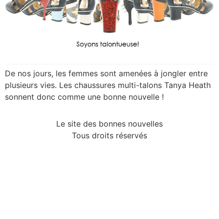
De nos jours, les femmes sont amenées à jongler entre
plusieurs vies. Les chaussures multi-talons Tanya Heath
sonnent donc comme une bonne nouvelle !
Le site des bonnes nouvelles
Tous droits réservés