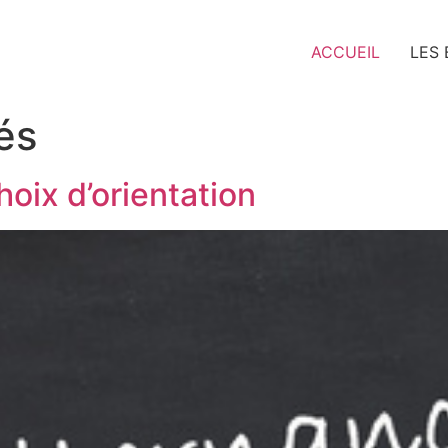
ACCUEIL
LES
és
hoix d’orientation