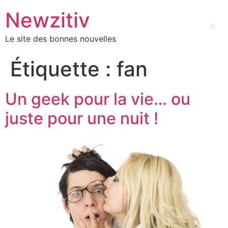
Newzitiv
Le site des bonnes nouvelles
Étiquette :
fan
Un geek pour la vie… ou
juste pour une nuit !