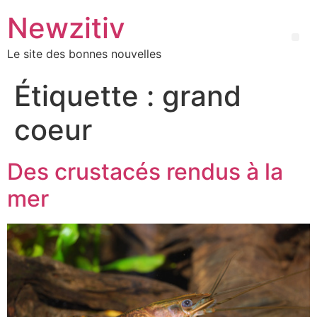
Newzitiv
Le site des bonnes nouvelles
Étiquette :
grand
coeur
Des crustacés rendus à la
mer