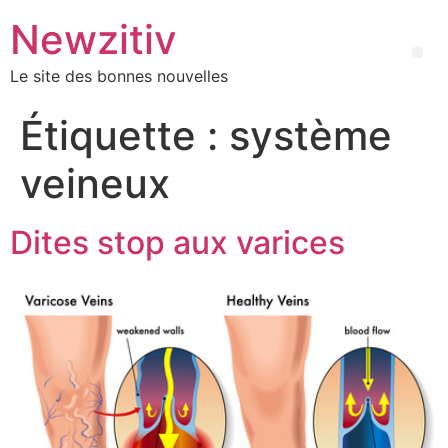
Newzitiv
Le site des bonnes nouvelles
Étiquette :
système
veineux
Dites stop aux varices