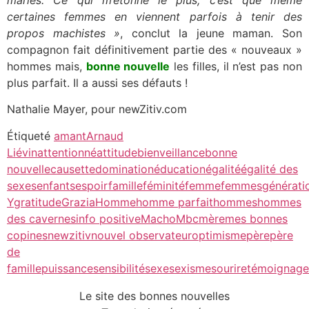
mariés. Ce qui m’étonne le plus, c’est que même
certaines femmes en viennent parfois à tenir des
propos machistes »
, conclut la jeune maman. Son
compagnon fait définitivement partie des « nouveaux »
hommes mais,
bonne nouvelle
les filles, il n’est pas non
plus parfait. Il a aussi ses défauts !
Nathalie Mayer, pour newZitiv.com
Étiqueté
amant
Arnaud
Liévin
attentionné
attitude
bienveillance
bonne
nouvelle
causette
domination
éducation
égalité
égalité des
sexes
enfants
espoir
famille
féminité
femme
femmes
générati
Y
gratitude
Grazia
Homme
homme parfait
hommes
hommes
des cavernes
info positive
Macho
Mbc
mère
mes bonnes
copines
newzitiv
nouvel observateur
optimisme
père
père
de
famille
puissance
sensibilité
sexe
sexisme
sourire
témoignage
Le site des bonnes nouvelles