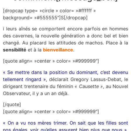
[dropcap type= »circle » color= »#ffffff »
background= »#555555″]S[/dropcap]
i leurs aînés se comportent encore parfois en hommes
des cavernes, la nouvelle génération a donc bel et bien
changé. Au placard les attitudes de machos. Place à la
sensibilité
et à la
bienveillance
.
[quote align= »center » color= »#999999″]
« Se mettre dans la position du dominant, c’est devenu
tellement ringard »
, déclarait Gregory Lassus-Debat, le
dirigeant trentenaire du féminin
« Causette »
, au Nouvel
Observateur, il y a un an déjà.
[/quote]
[quote align= »center » color= »#999999″]
« On a vu nos mères trimer. On sait que les filles sont
nos égales, voir qu’elles assurent bien plus que nous »
,