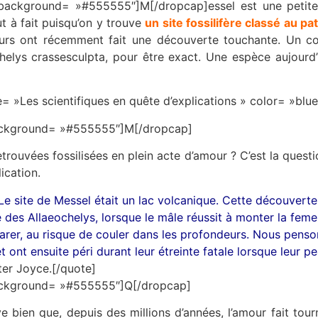
» background= »#555555″]M[/dropcap]essel est une peti
out à fait puisqu’on y trouve
un site fossilifère classé au p
eurs ont récemment fait une découverte touchante. Un c
helys crassesculpta, pour être exact. Une espèce aujourd’
= »Les scientifiques en quête d’explications » color= »bl
 background= »#555555″]M[/dropcap]
trouvées fossilisées en plein acte d’amour ? C’est la ques
ication.
Le site de Messel était un lac volcanique. Cette découverte
 des Allaeochelys, lorsque le mâle réussit à monter la femel
parer, au risque de couler dans les profondeurs. Nous pen
t ont ensuite péri durant leur étreinte fatale lorsque leur
ter Joyce.[/quote]
 background= »#555555″]Q[/dropcap]
uve bien que, depuis des millions d’années, l’amour fait tour