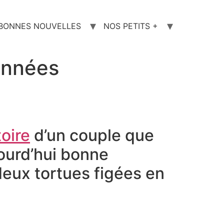
 BONNES NOUVELLES
NOS PETITS +
’années
toire
d’un couple que
ujourd’hui bonne
deux tortues figées en