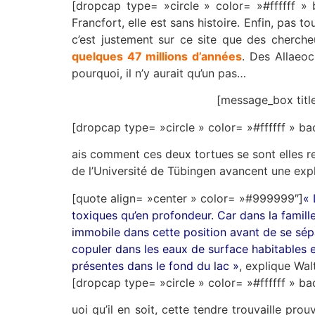
[dropcap type= »circle » color= »#ffffff 
Francfort, elle est sans histoire. Enfin, pas t
c’est justement sur ce site que des cherch
quelques 47 millions d’années
. Des Allaeoc
pourquoi, il n’y aurait qu’un pas…
[message_box title
[dropcap type= »circle » color= »#ffffff »
ais comment ces deux tortues se sont elles re
de l’Université de Tübingen avancent une expl
[quote align= »center » color= »#999999″]
« 
toxiques qu’en profondeur. Car dans la famille
immobile dans cette position avant de se sé
copuler dans les eaux de surface habitables e
présentes dans le fond du lac »
, explique Wal
[dropcap type= »circle » color= »#ffffff »
uoi qu’il en soit, cette tendre trouvaille pro