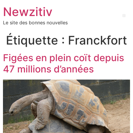
Newzitiv
Le site des bonnes nouvelles
Étiquette :
Franckfort
Figées en plein coït depuis
47 millions d’années