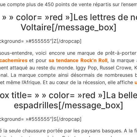
ue compte plus de 450 points de vente répartis sur l’ensem
» » color= »red »]Les lettres de 
Voltaire[/message_box]
 background= »#555555″]Z[/dropcap]
ous-entendre, voici encore une marque de prêt-à-porter q
cachemires
et pour
sa tendance Rock’n Roll
, la marque 
dement attaqué au reste du monde. Iggy Pop, Russel Crowe, 
national. La marque compte ainsi désormais de nombreuses
 et même l’Afrique. Et au cœur de la récession, elle affiche
 title= » » color= »red »]La belle
espadrilles[/message_box]
 background= »#555555″]S[/dropcap]
été la seule chaussure portée par les paysans basques. A la f