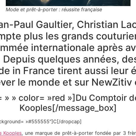
Mode et prêt-à-porter : réussite française
an-Paul Gaultier, Christian La
pte plus les grands couturiers
ommée internationale après avo
re. Depuis quelques années, d
e in France tirent aussi leur 
 rêver le monde et sur NewZitiv 
= » » color= »red »]Du Comptoir d
Kooples[/message_box]
 background= »#555555″]C[/dropcap]
e Kooples
, une marque de prêt-à-porter fondée par 3 frère