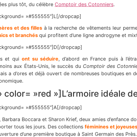
ées plus tôt, du célèbre
Comptoir des Cotonniers
.
 background= »#555555″]L[/dropcap]
ères et des filles
à la recherche de vêtements leur permet
hics et branchés
qui profitent d’une ligne androgyne et mi
 background= »#555555″]D[/dropcap]
es et qui
ont su séduire
, d’abord en France puis à l’ét
moins aux États-Unis, le succès du
Comptoir des Cotonni
mais a d’ores et déjà ouvert de nombreuses boutiques en d
conomique.
» color= »red »]L’armoire idéale
 background= »#555555″]A[/dropcap]
, Barbara Boccara et Sharon Krief, deux amies d’enfance don
orter tous les jours. Des collections
féminines et joyeuses
l’ouverture d’une première boutique à Saint Germain des Près