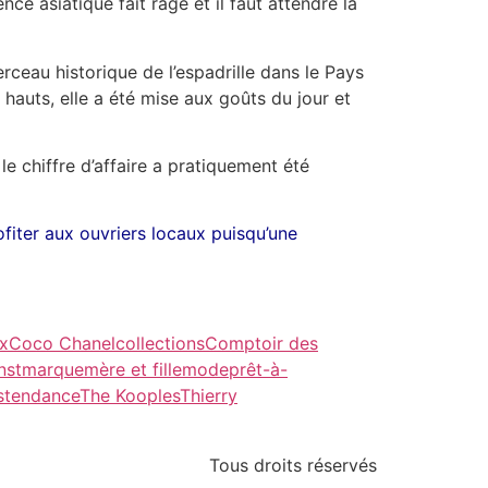
ce asiatique fait rage et il faut attendre la
eau historique de l’espadrille dans le Pays
hauts, elle a été mise aux goûts du jour et
, le chiffre d’affaire a pratiquement été
fiter aux ouvriers locaux puisqu’une
ix
Coco Chanel
collections
Comptoir des
nst
marque
mère et fille
mode
prêt-à-
s
tendance
The Kooples
Thierry
Tous droits réservés