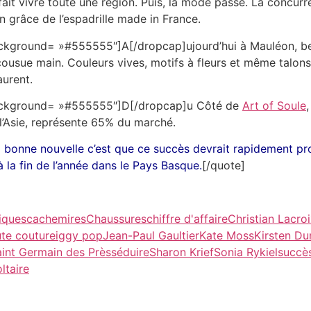
ait vivre toute une région. Puis, la mode passe. La concurren
n grâce de l’espadrille made in France.
ackground= »#555555″]A[/dropcap]ujourd’hui à Mauléon, berc
ousue main. Couleurs vives, motifs à fleurs et même talons 
aurent.
 background= »#555555″]D[/dropcap]u Côté de
Art of Soule
s l’Asie, représente 65% du marché.
 bonne nouvelle c’est que ce succès devrait rapidement pro
la fin de l’année dans le Pays Basque.
[/quote]
iques
cachemires
Chaussures
chiffre d'affaire
Christian Lacro
te couture
iggy pop
Jean-Paul Gaultier
Kate Moss
Kirsten Du
int Germain des Près
séduire
Sharon Krief
Sonia Rykiel
succè
ltaire