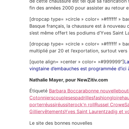
de cette chaussure est tel que sa fabrication f
fin des années 2000 pour assister au retour e
[dropcap type= »circle » color= »#ffffff » b
Basque français, la chaussure est à nouveau c
s’est même offert les podiums d’Yves Saint L
[dropcap type= »circle » color= »#ffffff »
multiplié par 20 et l’exportation, surtout ver
[quote align= »center » color= »#999999″]
La
vingtaine d’embauches est programmée d’ici à 
Nathalie Mayer, pour NewZitiv.com
Étiqueté
Barbara Boccara
bonne nouvelle
bout
Cotonniers
couples
espadrilles
fashion
gloire
hau
porter
réussi
réussite
rock'n roll
Russel Crowe
Sa
Gillier
vêtements
Yves Saint Laurent
zadig et vo
Le site des bonnes nouvelles