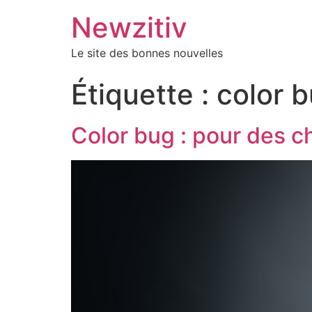
Newzitiv
Le site des bonnes nouvelles
Étiquette :
color 
Color bug : pour des c