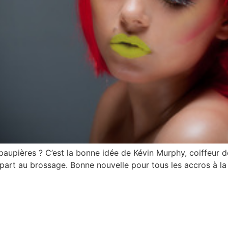
upières ? C’est la bonne idée de Kévin Murphy, coiffeur de 
i part au brossage. Bonne nouvelle pour tous les accros à 