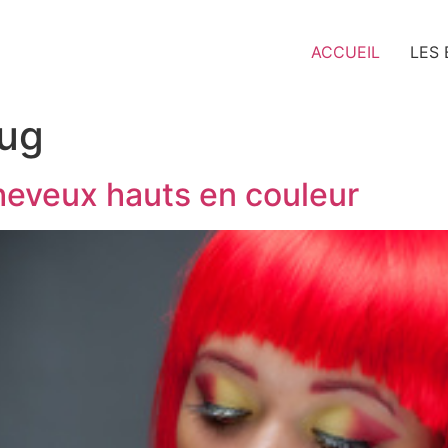
ACCUEIL
LES
bug
heveux hauts en couleur