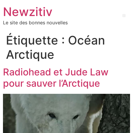
Newzitiv
Le site des bonnes nouvelles
Étiquette :
Océan
Arctique
Radiohead et Jude Law
pour sauver l’Arctique