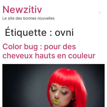
Newzitiv
Le site des bonnes nouvelles
Étiquette :
ovni
Color bug : pour des
cheveux hauts en couleur