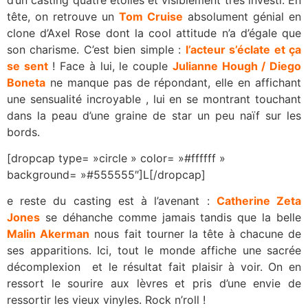
tête, on retrouve un
Tom Cruise
absolument génial en
clone d’Axel Rose dont la cool attitude n’a d’égale que
son charisme. C’est bien simple :
l’acteur s’éclate et ça
se sent
! Face à lui, le couple
Julianne Hough / Diego
Boneta
ne manque pas de répondant, elle en affichant
une sensualité incroyable , lui en se montrant touchant
dans la peau d’une graine de star un peu naïf sur les
bords.
[dropcap type= »circle » color= »#ffffff »
background= »#555555″]L[/dropcap]
e reste du casting est à l’avenant :
Catherine Zeta
Jones
se déhanche comme jamais tandis que la belle
Malin Akerman
nous fait tourner la tête à chacune de
ses apparitions. Ici, tout le monde affiche une sacrée
décomplexion et le résultat fait plaisir à voir. On en
ressort le sourire aux lèvres et pris d’une envie de
ressortir les vieux vinyles. Rock n’roll !