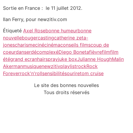
Sortie en France : le 11 juillet 2012.
Ilan Ferry, pour newzitiv.com
Étiqueté
Axel Rose
bonne humeur
bonne
nouvelle
bouger
casting
catherine zeta-
jones
charisme
ciné
cinéma
conseils films
coup de
coeur
danser
décomplexé
Diego Boneta
fièvre
film
film
été
grand ecran
hairspray
juke box
Julianne Hough
Malin
Akerman
musique
newzitiv
playlist
rock
Rock
Forever
rock'n'roll
sensibilité
sourire
tom cruise
Le site des bonnes nouvelles
Tous droits réservés