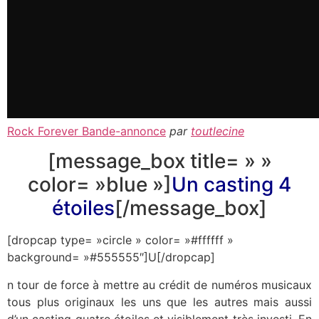
Rock Forever Bande-annonce
par
toutlecine
[message_box title= » »
color= »blue »]
Un casting 4
étoiles
[/message_box]
[dropcap type= »circle » color= »#ffffff »
background= »#555555″]U[/dropcap]
n tour de force à mettre au crédit de numéros musicaux
tous plus originaux les uns que les autres mais aussi
d’un casting quatre étoiles et visiblement très investi. En