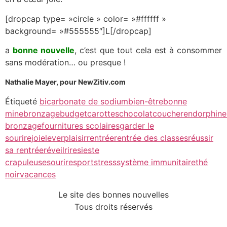
[dropcap type= »circle » color= »#ffffff »
background= »#555555″]L[/dropcap]
a
bonne nouvelle
, c’est que tout cela est à consommer
sans modération… ou presque !
Nathalie Mayer, pour NewZitiv.com
Étiqueté
bicarbonate de sodium
bien-être
bonne
mine
bronzage
budget
carottes
chocolat
coucher
endorphine
bronzage
fournitures scolaires
garder le
sourire
joie
lever
plaisir
rentrée
rentrée des classes
réussir
sa rentrée
réveil
rire
sieste
crapuleuse
sourire
sport
stress
système immunitaire
thé
noir
vacances
Le site des bonnes nouvelles
Tous droits réservés