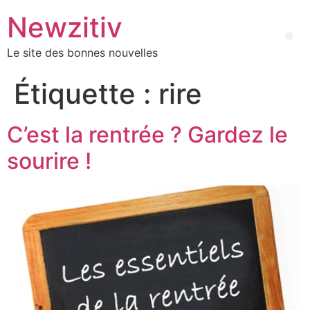
Newzitiv
Le site des bonnes nouvelles
Étiquette :
rire
C’est la rentrée ? Gardez le
sourire !